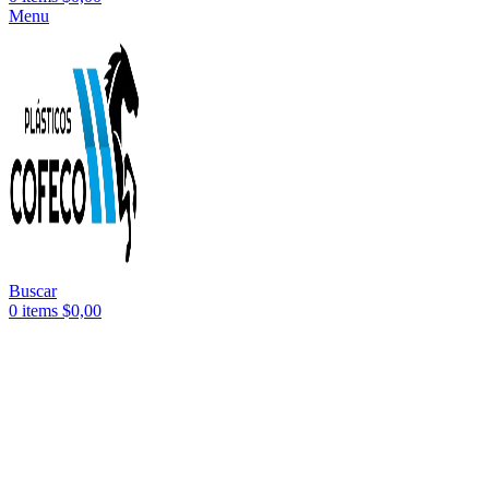
Menu
Buscar
0
items
$
0,00
3 cuotas
sin interés -
Envío
gratis
a superando los
$150.000.
-10%