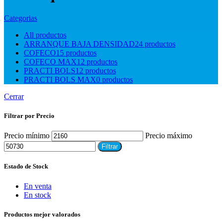
Categorias
All
productos
ARRANQUE BAJA DENSIDAD
24 productos
COFECO
15 productos
COFECO MAX
12 productos
PRACTI BOLS
12 productos
PRACTI BOLS MAX
0 productos
Cerrar
Filtrar por Precio
Precio mínimo
Precio máximo
Filtrar
Estado de Stock
En venta
En stock
Productos mejor valorados