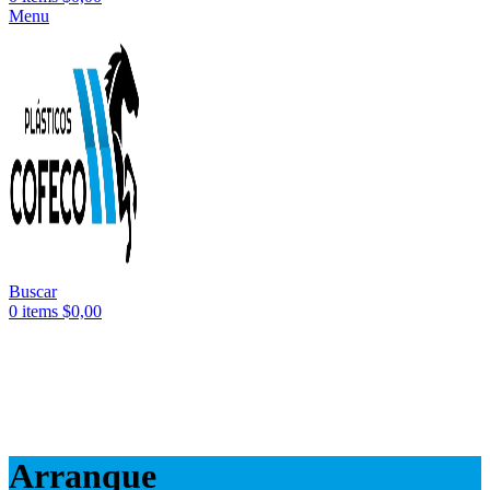
Menu
Buscar
0
items
$
0,00
3 cuotas
sin interés -
Envío
gratis
a superando los
$150.000.
3 cuotas
SIN INTERES
Envío
gratis
superando los
$150.000
Arranque